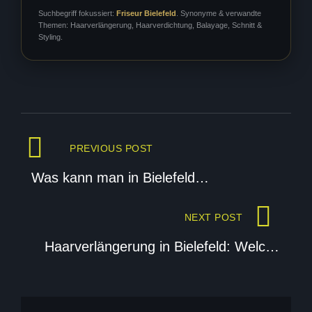
Suchbegriff fokussiert:
Friseur Bielefeld
. Synonyme & verwandte
Themen: Haarverlängerung, Haarverdichtung, Balayage, Schnitt &
Styling.
Beitragsnavigation
PREVIOUS POST
Was kann man in Bielefeld
unternehmen?
NEXT POST
Haarverlängerung in Bielefeld: Welche
Methode passt zu deinem Haar?