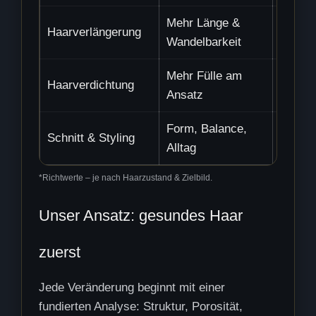
Mehr Länge &
Haarverlängerung
projek
Wandelbarkeit
Mehr Fülle am
Haarverdichtung
ab 1–2
Ansatz
Form, Balance,
Schnitt & Styling
ab 45–
Alltag
*Richtwerte – je nach Haarzustand & Zielbild.
Unser Ansatz: gesundes Haar
zuerst
Jede Veränderung beginnt mit einer
fundierten Analyse: Struktur, Porosität,